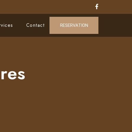
rvices
Contact
RESERVATION
res