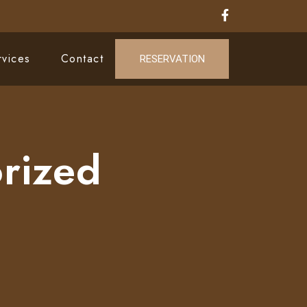
rvices
Contact
RESERVATION
rized